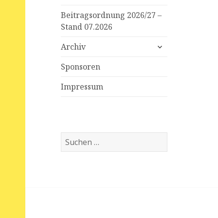
Beitragsordnung 2026/27 –
Stand 07.2026
expand
Archiv
child
menu
Sponsoren
Impressum
S
u
c
h
e
n
n